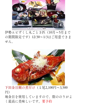
伊勢エビずくし丸ごと３匹（10月～5月まで
の期間限定です）12/30～1/3はご用意できま
せん。
下田金目鯛の煮付け
（１尾2,100円～3,500
円）
地金目を使用していますので、脂ののりがよ
く最高に美味しいです。
要予約